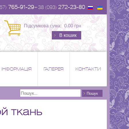
765-91-29
272-23-80
67)
+38 (093)
Підсумкова сума:
0.00 грн
В кошик
ІНФОРМАЦІЯ
ГАЛЕРЕЯ
КОНТАКТИ
Поиск
Пошук
й ткань