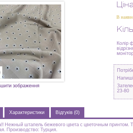
Цін
В наявн
Кіль
Колір 
відрізн
моніто
Потріб
Напиші
ьшити зображення
Зателе
23-80
Характеристики
Відгуків (0)
!! Нежный штапель бежевого цвета с цветочным принтом. Т
. Производство: Турция.