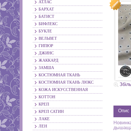
АТЛАС
БАРХАТ
БАТИСТ
БИФЛЕКС
БУКЛЕ
ВЕЛЬВЕТ
ГИПЮР
ДЖИНС
ЖАККАРД
ЗАМША
КОСТЮМНАЯ ТКАНЬ
КОСТЮМНАЯ ТКАНЬ ЛЮКС
Збіл
КОЖА ИСКУССТВЕННАЯ
КОТТОН
КРЕП
Опис
КРЕП САТИН
ЛАКЕ
Новинка
ЛЕН
дышащая