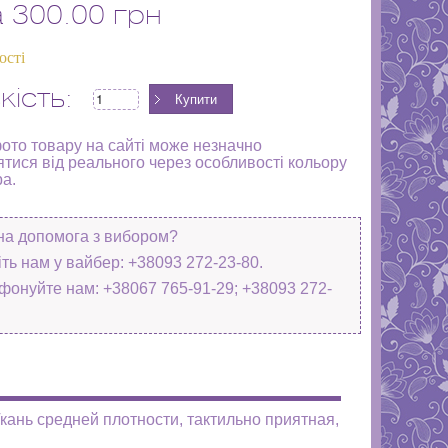
а
300.00 грн
ості
кість:
фото товару на сайті може незначно
ятися від реального через особливості кольору
ра.
на допомога з вибором?
ть нам у вайбер: +38093 272-23-80.
фонуйте нам: +38067 765-91-29; +38093 272-
кань средней плотности, тактильно приятная,