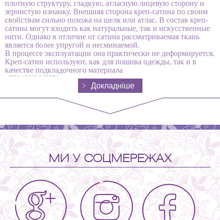
плотную структуру, гладкую, атласную лицевую сторону и
зернистую изнанку. Внешняя сторона креп-сатина по своим
свойствам сильно похожа на шелк или атлас. В состав креп-
сатина могут входить как натуральные, так и искусственные
нити. Однако в отличие от сатина рассматриваемая ткань
является более упругой и несминаемой.
В процессе эксплуатации она практически не деформируется.
Креп-сатин используют, как для пошива одежды, так и в
качестве подкладочного материала
«ТКАНИ МИРА» предлагает широкую палитру цветов креп-
Докладніше
сатина. Желаем приятных покупок!
МИ У СОЦМЕРЕЖАХ