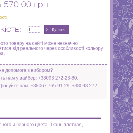
а
570.00 грн
ості
кість:
фото товару на сайті може незначно
ятися від реального через особливості кольору
ра.
на допомога з вибором?
ть нам у вайбер: +38093 272-23-80.
фонуйте нам: +38067 765-91-29; +38093 272-
сного и черного цвета. Ткань плотная,