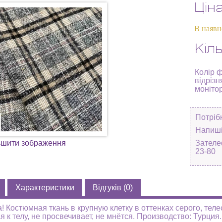
Цін
В наявн
Кіль
Колір 
відрізн
моніто
Потріб
Напиші
ьшити зображення
Зателе
23-80
Характеристики
Відгуків (0)
! Костюмная ткань в крупную клетку в оттенках серого, теле
я к телу, не просвечивает, не мнётся. Производство: Турция.