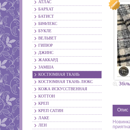
АТЛАС
БАРХАТ
БАТИСТ
БИФЛЕКС
БУКЛЕ
ВЕЛЬВЕТ
ГИПЮР
ДЖИНС
ЖАККАРД
ЗАМША
КОСТЮМНАЯ ТКАНЬ
КОСТЮМНАЯ ТКАНЬ ЛЮКС
Збіл
КОЖА ИСКУССТВЕННАЯ
КОТТОН
КРЕП
Опис
КРЕП САТИН
ЛАКЕ
Новинка
ЛЕН
приятна