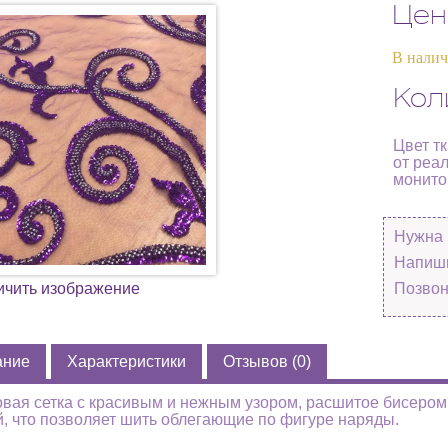
Цен
В нали
Кол
Цвет т
от реа
монито
Нужна 
Напиши
ичить изображение
Позвон
ание
Характеристики
Отзывов (0)
вая сетка с красивым и нежным узором, расшитое бисером
, что позволяет шить облегающие по фигуре наряды.