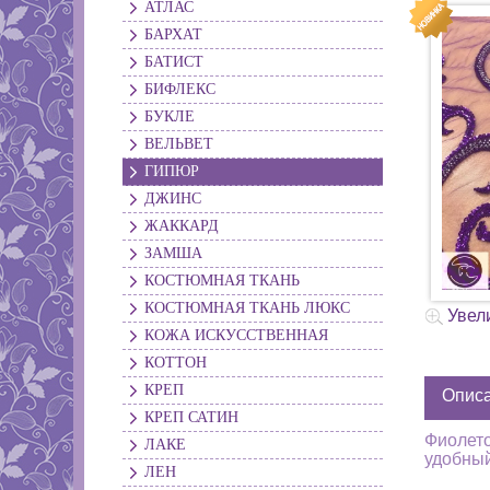
АТЛАС
БАРХАТ
БАТИСТ
БИФЛЕКС
БУКЛЕ
ВЕЛЬВЕТ
ГИПЮР
ДЖИНС
ЖАККАРД
ЗАМША
КОСТЮМНАЯ ТКАНЬ
КОСТЮМНАЯ ТКАНЬ ЛЮКС
Увел
КОЖА ИСКУССТВЕННАЯ
КОТТОН
КРЕП
Опис
КРЕП САТИН
Фиолето
ЛАКЕ
удобный
ЛЕН