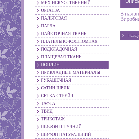
Опис
МЕХ ИСКУССТВЕННЫЙ
ОРГАНЗА
В наявн
ПАЛЬТОВАЯ
Виробни
ПАРЧА
ПАЙЕТОЧНАЯ ТКАНЬ
ПЛАТЕЛЬНО-КОСТЮМНАЯ
ПОДКЛАДОЧНАЯ
ПЛАЩЕВАЯ ТКАНЬ
ПОПЛИН
ПРИКЛАДНЫЕ МАТЕРИАЛЫ
РУБАШЕЧНАЯ
САТИН ШЕЛК
СЕТКА СТРЕЙЧ
ТАФТА
ТВИД
ТРИКОТАЖ
ШИФОН ШТУЧНИЙ
ШИФОН НАТУРАЛЬНИЙ