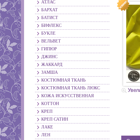
АТЛАС
БАРХАТ
БАТИСТ
БИФЛЕКС
БУКЛЕ
ВЕЛЬВЕТ
ГИПЮР
ДЖИНС
ЖАККАРД
ЗАМША
КОСТЮМНАЯ ТКАНЬ
КОСТЮМНАЯ ТКАНЬ ЛЮКС
Увел
КОЖА ИСКУССТВЕННАЯ
КОТТОН
КРЕП
КРЕП САТИН
ЛАКЕ
ЛЕН