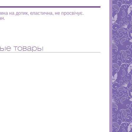
мна на дотик, еластична, не просвічує.
ан.
ые товары