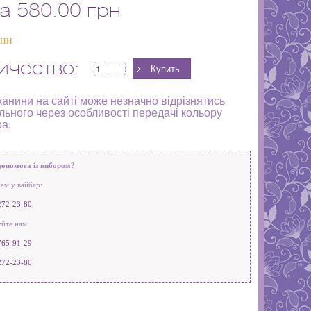
а
580.00 грн
чии
ичество:
канини на сайті може незначно відрізнятись
льного через особливості передачі кольору
ра.
допомога із вибором?
ам у вайбер:
272-23-80
йте нам:
765-91-29
272-23-80