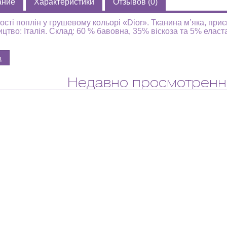
ание
Характеристики
Отзывов (0)
ості поплін у грушевому кольорі «Dior». Тканина м’яка, приє
цтво: Італія. Склад: 60 % бавовна, 35% віскоза та 5% еласт
Недавно просмотренн