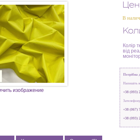
Цен
В нали
Кол
Колір т
від реа
моніто
Потрібна 
Напишіть н
ичить изображение
+38 (093) 
Зателефону
+38 (067) 
+38 (093) 