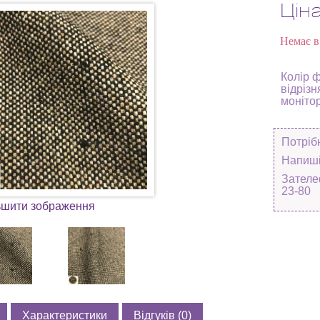
Цін
Немає в
Колір 
відрізн
моніто
Потріб
Напиші
Зателе
23-80
ьшити зображення
Характеристики
Відгуків (0)