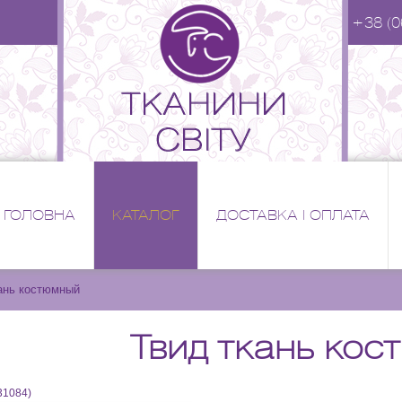
+38 (0
ГОЛОВНА
КАТАЛОГ
ДОСТАВКА І ОПЛАТА
ань костюмный
Твид ткань ко
31084
)