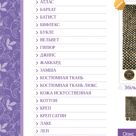
АТЛАС
БАРХАТ
БАТИСТ
БИФЛЕКС
БУКЛЕ
ВЕЛЬВЕТ
ГИПЮР
ДЖИНС
ЖАККАРД
ЗАМША
КОСТЮМНАЯ ТКАНЬ
КОСТЮМНАЯ ТКАНЬ ЛЮКС
Збіл
КОЖА ИСКУССТВЕННАЯ
КОТТОН
КРЕП
КРЕП САТИН
ЛАКЕ
ЛЕН
Опис