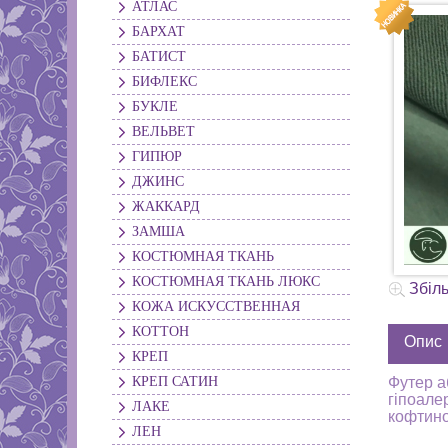
АТЛАС
БАРХАТ
БАТИСТ
БИФЛЕКС
БУКЛЕ
ВЕЛЬВЕТ
ГИПЮР
ДЖИНС
ЖАККАРД
ЗАМША
КОСТЮМНАЯ ТКАНЬ
КОСТЮМНАЯ ТКАНЬ ЛЮКС
Збіл
КОЖА ИСКУССТВЕННАЯ
КОТТОН
Опис
КРЕП
КРЕП САТИН
Футер а
гіпоале
ЛАКЕ
кофтино
ЛЕН