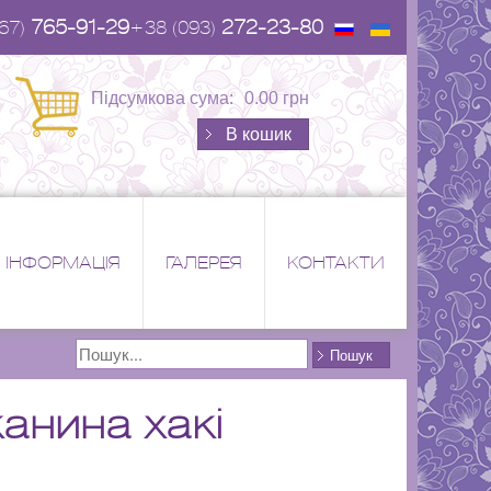
765-91-29
272-23-80
67)
+38 (093)
Підсумкова сума:
0.00 грн
В кошик
ІНФОРМАЦІЯ
ГАЛЕРЕЯ
КОНТАКТИ
Поиск
Пошук
анина хакі