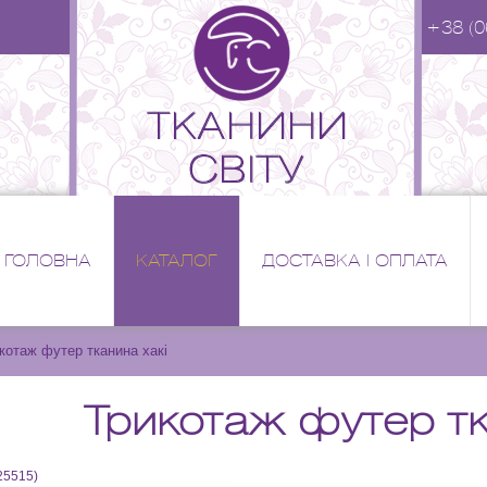
+38 (0
ГОЛОВНА
КАТАЛОГ
ДОСТАВКА І ОПЛАТА
котаж футер тканина хакі
Трикотаж футер тк
25515
)