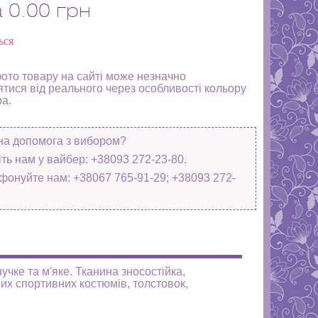
а
0.00 грн
ься
фото товару на сайті може незначно
ятися від реального через особливості кольору
ра.
на допомога з вибором?
ть нам у вайбер: +38093 272-23-80.
фонуйте нам: +38067 765-91-29; +38093 272-
чке та м'яке. Тканина зносостійка,
их спортивних костюмів, толстовок,