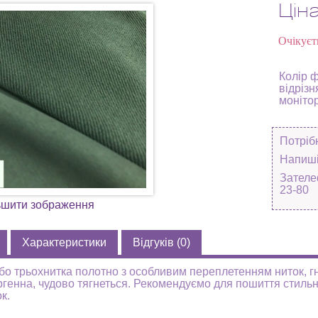
Цін
Очікуєт
Колір 
відрізн
моніто
Потріб
Напиші
Зателе
23-80
ьшити зображення
Характеристики
Відгуків (0)
бо трьохнитка полотно з особливим переплетенням ниток, гну
ргенна, чудово тягнеться. Рекомендуємо для пошиття стильн
к.