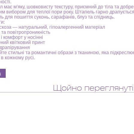
ності.
л має м'яку, шовковисту текстуру, приємний до тіла та добре
им вибором для теплої пори року. Штапель гарно драпується
ть для пошиття суконь, сарафанів, блуз та спідниць.
и:
скоза — натуральний, гіпоалергенний матеріал
ь та повітропроникність
 і комфорт у носінні
ний квітковий принт
драпірування
те стильні та романтичні образи з тканиною, яка підкреслює
 в кожному русі.
Щойно переглянуті