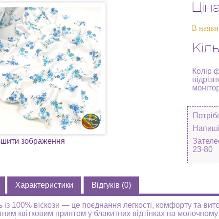
Цін
В наявн
Кіль
Колір 
відрізн
моніто
Потріб
Напиші
ьшити зображення
Зателе
23-80
Характеристики
Відгуків (0)
 із 100% віскози — це поєднання легкості, комфорту та вито
атним квітковим принтом у блакитних відтінках на молочному 