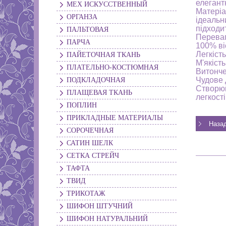
елегант
МЕХ ИСКУССТВЕННЫЙ
Матеріа
ОРГАНЗА
ідеальн
підходи
ПАЛЬТОВАЯ
Переваг
ПАРЧА
100% ві
Легкіст
ПАЙЕТОЧНАЯ ТКАНЬ
М'якість
ПЛАТЕЛЬНО-КОСТЮМНАЯ
Витонче
Чудове 
ПОДКЛАДОЧНАЯ
Створюй
ПЛАЩЕВАЯ ТКАНЬ
легкості
ПОПЛИН
ПРИКЛАДНЫЕ МАТЕРИАЛЫ
СОРОЧЕЧНАЯ
САТИН ШЕЛК
СЕТКА СТРЕЙЧ
ТАФТА
ТВИД
ТРИКОТАЖ
ШИФОН ШТУЧНИЙ
ШИФОН НАТУРАЛЬНИЙ