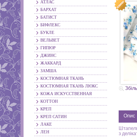
АТЛАС
БАРХАТ
БАТИСТ
БИФЛЕКС
БУКЛЕ
ВЕЛЬВЕТ
ГИПЮР
ДЖИНС
ЖАККАРД
ЗАМША
КОСТЮМНАЯ ТКАНЬ
КОСТЮМНАЯ ТКАНЬ ЛЮКС
Збіл
КОЖА ИСКУССТВЕННАЯ
КОТТОН
КРЕП
Опис
КРЕП САТИН
ЛАКЕ
Штапель
ЛЕН
з делік