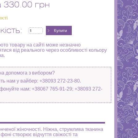
а
330.00 грн
ості
кість:
фото товару на сайті може незначно
ятися від реального через особливості кольору
ра.
на допомога з вибором?
ть нам у вайбер: +38093 272-23-80.
фонуйте нам: +38067 765-91-29; +38093 272-
нченої жіночності. Ніжна, струмлива тканина
фоні створює відчуття свіжості та