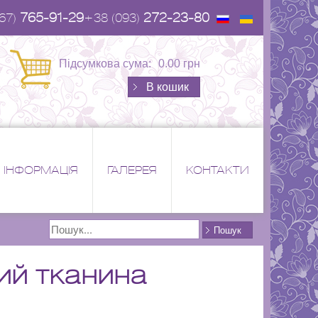
765-91-29
272-23-80
67)
+38 (093)
Підсумкова сума:
0.00 грн
В кошик
ІНФОРМАЦІЯ
ГАЛЕРЕЯ
КОНТАКТИ
Поиск
Пошук
ий тканина