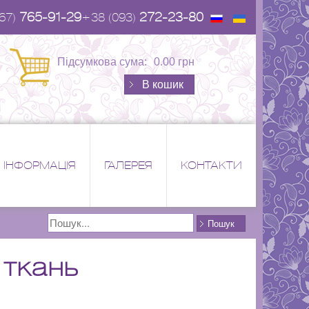
765-91-29
272-23-80
67)
+38 (093)
Підсумкова сума:
0.00 грн
В кошик
ІНФОРМАЦІЯ
ГАЛЕРЕЯ
КОНТАКТИ
Поиск
Пошук
 ткань