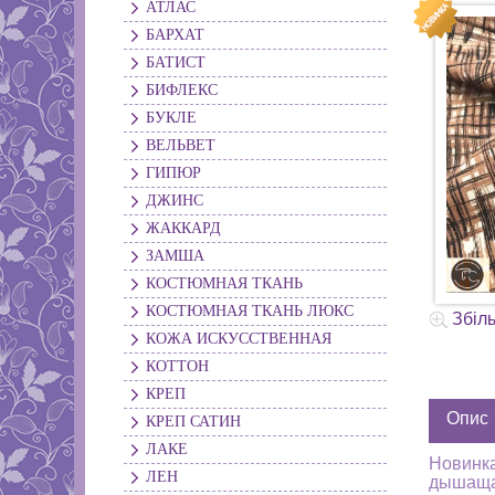
АТЛАС
БАРХАТ
БАТИСТ
БИФЛЕКС
БУКЛЕ
ВЕЛЬВЕТ
ГИПЮР
ДЖИНС
ЖАККАРД
ЗАМША
КОСТЮМНАЯ ТКАНЬ
КОСТЮМНАЯ ТКАНЬ ЛЮКС
Збіл
КОЖА ИСКУССТВЕННАЯ
КОТТОН
КРЕП
Опис
КРЕП САТИН
ЛАКЕ
Новинка
ЛЕН
дышащая