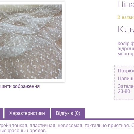
Цін
В наявн
Кіль
Колір 
відрізн
моніто
Потріб
Напиші
ьшити зображення
Зателе
23-80
Характеристики
Відгуків (0)
трейч тонкая, пластичная, невесомая, тактильно приятная. 
бые фасоны нарядов.