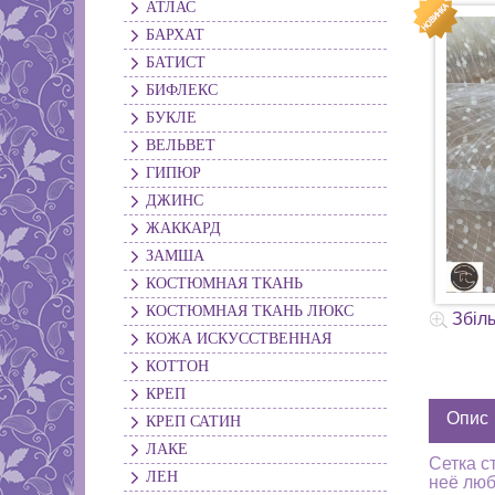
АТЛАС
БАРХАТ
БАТИСТ
БИФЛЕКС
БУКЛЕ
ВЕЛЬВЕТ
ГИПЮР
ДЖИНС
ЖАККАРД
ЗАМША
КОСТЮМНАЯ ТКАНЬ
КОСТЮМНАЯ ТКАНЬ ЛЮКС
Збіл
КОЖА ИСКУССТВЕННАЯ
КОТТОН
КРЕП
Опис
КРЕП САТИН
ЛАКЕ
Сетка с
ЛЕН
неё лю