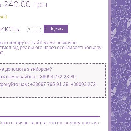
а
240.00 грн
ості
кість:
фото товару на сайті може незначно
ятися від реального через особливості кольору
ра.
на допомога з вибором?
ть нам у вайбер: +38093 272-23-80.
фонуйте нам: +38067 765-91-29; +38093 272-
Сетка отлично тянется, что позволяем шить из