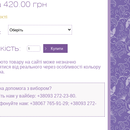
а
420.00 грн
ості
:
кість:
фото товару на сайті може незначно
ятися від реального через особливості кольору
ра.
на допомога з вибором?
ть нам у вайбер: +38093 272-23-80.
фонуйте нам: +38067 765-91-29; +38093 272-