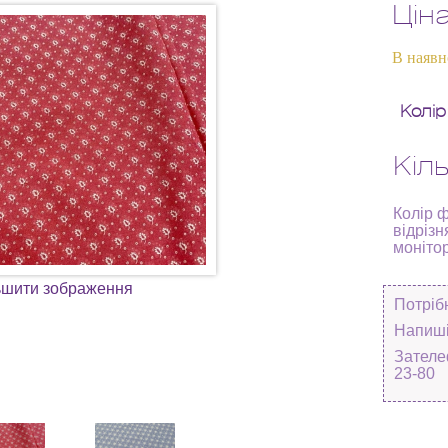
Цін
В наявн
Колір
Кіль
Колір 
відрізн
моніто
ьшити зображення
Потріб
Напиші
Зателе
23-80