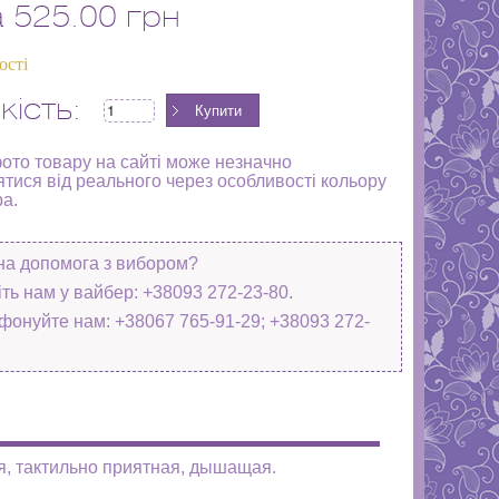
а
525.00 грн
ості
кість:
фото товару на сайті може незначно
ятися від реального через особливості кольору
ра.
на допомога з вибором?
ть нам у вайбер: +38093 272-23-80.
фонуйте нам: +38067 765-91-29; +38093 272-
ая, тактильно приятная, дышащая.