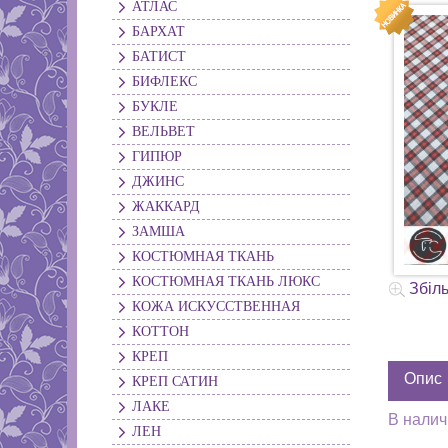
АТЛАС
БАРХАТ
БАТИСТ
БИФЛЕКС
БУКЛЕ
ВЕЛЬВЕТ
ГИПЮР
ДЖИНС
ЖАККАРД
ЗАМША
КОСТЮМНАЯ ТКАНЬ
КОСТЮМНАЯ ТКАНЬ ЛЮКС
Збіл
КОЖА ИСКУССТВЕННАЯ
КОТТОН
КРЕП
Опис
КРЕП САТИН
ЛАКЕ
В налич
ЛЕН