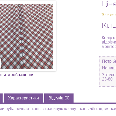
Цін
В наявн
Кіль
Колір 
відрізн
моніто
Потріб
Напиші
ьшити зображення
Зателе
23-80
Характеристики
Відгуків (0)
ии рубашечная ткань в красивую клетку. Ткань лёгкая, мягк