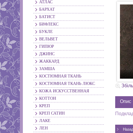
АТЛАС
БАРХАТ
БАТИСТ
БИФЛЕКС
БУКЛЕ
ВЕЛЬВЕТ
ГИПЮР
ДЖИНС
ЖАККАРД
ЗАМША
КОСТЮМНАЯ ТКАНЬ
КОСТЮМНАЯ ТКАНЬ ЛЮКС
Збіл
КОЖА ИСКУССТВЕННАЯ
КОТТОН
Опис
КРЕП
КРЕП САТИН
Подклад
ЛАКЕ
ЛЕН