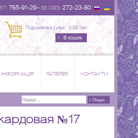
765-91-29
272-23-80
67)
+38 (093)
Підсумкова сума:
0.00 грн
В кошик
ІНФОРМАЦІЯ
ГАЛЕРЕЯ
КОНТАКТИ
Поиск
Пошук
кардовая №17