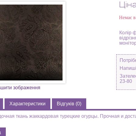
Цін
Немає в
Колір 
відрізн
моніто
Потріб
Напиші
Зателе
23-80
ьшити зображення
Характеристики
Відгуків (0)
очная ткань жаккардовая турецкие огурцы. Прочная и дост