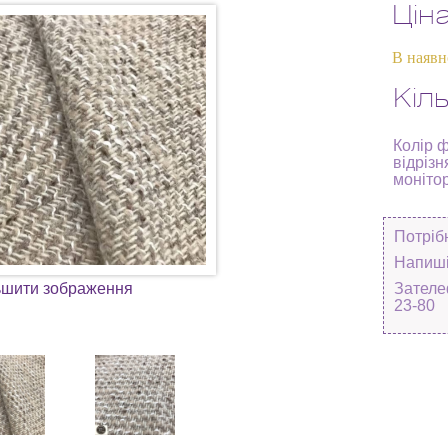
Цін
В наявн
Кіль
Колір 
відрізн
моніто
Потріб
Напиші
ьшити зображення
Зателе
23-80