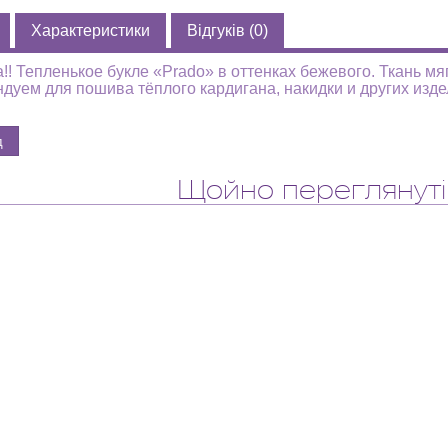
Характеристики
Відгуків (0)
!! Тепленькое букле «Prado» в оттенках бежевого. Ткань мяг
дуем для пошива тёплого кардигана, накидки и других изде
Щойно переглянуті