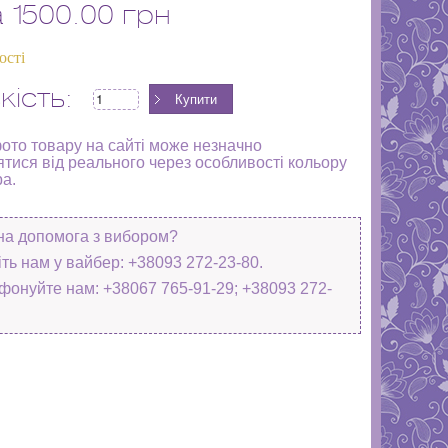
а
1500.00 грн
ості
кість:
фото товару на сайті може незначно
ятися від реального через особливості кольору
ра.
на допомога з вибором?
ть нам у вайбер: +38093 272-23-80.
фонуйте нам: +38067 765-91-29; +38093 272-