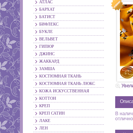
АТЛАС
БАРХАТ
БАТИСТ
БИФЛЕКС
БУКЛЕ
ВЕЛЬВЕТ
ГИПЮР
ДЖИНС
ЖАККАРД
ЗАМША
КОСТЮМНАЯ ТКАНЬ
КОСТЮМНАЯ ТКАНЬ ЛЮКС
Увел
КОЖА ИСКУССТВЕННАЯ
КОТТОН
Опис
КРЕП
КРЕП САТИН
В налич
отлично
ЛАКЕ
ЛЕН