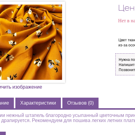
Цен
Нет в н
Цвет тка
из-за ос
Нужна п
Напишите
Позвонит
ичить изображение
ание
Характеристики
Отзывов (0)
ии нежный штапель благородно усыпанный цветочным принт
 драпируется. Рекомендуем для пошива легких летних платье