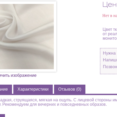
Цен
Нет в н
Цвет т
от реа
монито
Нужна 
Напиши
Позвон
ичить изображение
ание
Характеристики
Отзывов (0)
ладкая, струящаяся, мягкая на ощупь. С лицевой стороны и
у. Рекомендуем для вечерних и повседневных образов.