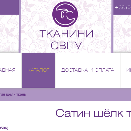
+38 (0
АВНАЯ
КАТАЛОГ
ДОСТАВКА И ОПЛАТА
И
тин шёлк ткань
Сатин шёлк 
9506
)