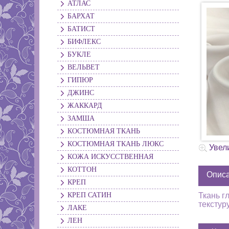
АТЛАС
БАРХАТ
БАТИСТ
БИФЛЕКС
БУКЛЕ
ВЕЛЬВЕТ
ГИПЮР
ДЖИНС
ЖАККАРД
ЗАМША
КОСТЮМНАЯ ТКАНЬ
КОСТЮМНАЯ ТКАНЬ ЛЮКС
Увел
КОЖА ИСКУССТВЕННАЯ
КОТТОН
Опис
КРЕП
КРЕП САТИН
Ткань г
текстур
ЛАКЕ
ЛЕН