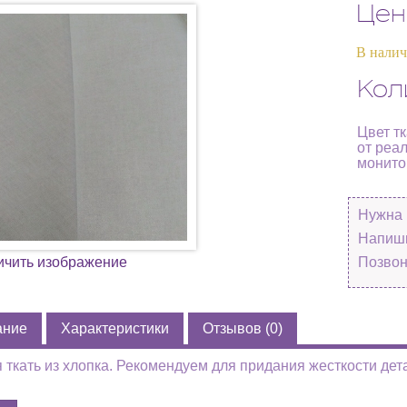
Цен
В нали
Кол
Цвет т
от реа
монито
Нужна 
Напиши
ичить изображение
Позвон
ание
Характеристики
Отзывов (0)
 ткать из хлопка. Рекомендуем для придания жесткости дет