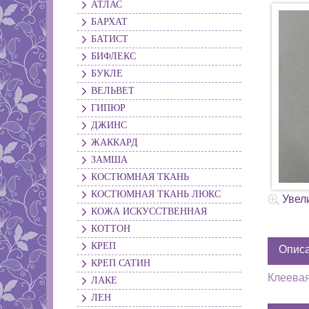
АТЛАС
БАРХАТ
БАТИСТ
БИФЛЕКС
БУКЛЕ
ВЕЛЬВЕТ
ГИПЮР
ДЖИНС
ЖАККАРД
ЗАМША
КОСТЮМНАЯ ТКАНЬ
КОСТЮМНАЯ ТКАНЬ ЛЮКС
Увел
КОЖА ИСКУССТВЕННАЯ
КОТТОН
КРЕП
Опис
КРЕП САТИН
Клеевая
ЛАКЕ
ЛЕН