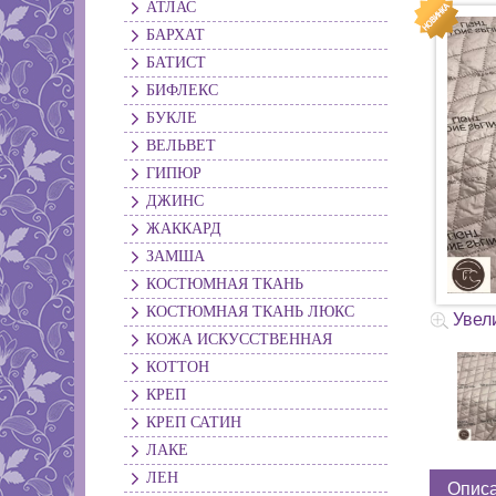
АТЛАС
БАРХАТ
БАТИСТ
БИФЛЕКС
БУКЛЕ
ВЕЛЬВЕТ
ГИПЮР
ДЖИНС
ЖАККАРД
ЗАМША
КОСТЮМНАЯ ТКАНЬ
КОСТЮМНАЯ ТКАНЬ ЛЮКС
Увел
КОЖА ИСКУССТВЕННАЯ
КОТТОН
КРЕП
КРЕП САТИН
ЛАКЕ
ЛЕН
Опис