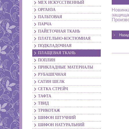
МЕХ ИСКУССТВЕННЫЙ
ОРГАНЗА
Новинка
защищат
ПАЛЬТОВАЯ
Произво
ПАРЧА
ПАЙЕТОЧНАЯ ТКАНЬ
ПЛАТЕЛЬНО-КОСТЮМНАЯ
ПОДКЛАДОЧНАЯ
ПЛАЩЕВАЯ ТКАНЬ
ПОПЛИН
ПРИКЛАДНЫЕ МАТЕРИАЛЫ
РУБАШЕЧНАЯ
САТИН ШЕЛК
СЕТКА СТРЕЙЧ
ТАФТА
ТВИД
ТРИКОТАЖ
ШИФОН ШТУЧНИЙ
ШИФОН НАТУРАЛЬНИЙ