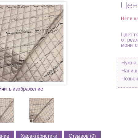
Цен
Нет в н
Цвет т
от реа
монито
Нужна 
Напиши
Позвон
ичить изображение
ание
Характеристики
Отзывов (0)