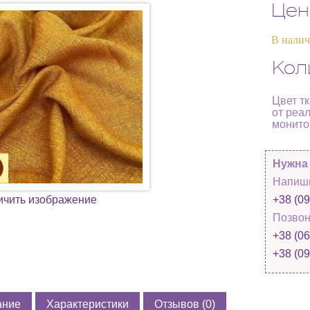
Цен
В нали
Кол
Цвет т
от реа
монито
Нужна
Напиши
ичить изображение
+38 (09
Позвон
+38 (06
+38 (09
ание
Характеристики
Отзывов (0)