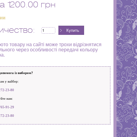
а
1200.00 грн
чии
ичество:
ото товару на сайті може трохи відрізнятися
льного через особливості передачі кольору
ра.
допомога із вибором?
ам у вайбер:
272-23-80
йте нам:
765-91-29
272-23-80