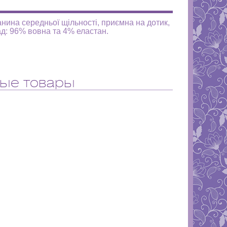
анина середньої щільності, приємна на дотик,
ад: 96% вовна та 4% еластан.
ые товары