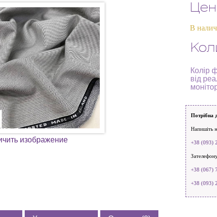
Цен
В нали
Кол
Колір ф
від реа
моніто
Потрібна 
Напишіть н
ичить изображение
+38 (093) 
Зателефону
+38 (067) 
+38 (093) 