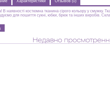
ание
Характеристики
Отзывов (0)
! В наявності костюмна тканина сірого кольору у смужку. Тк
дуємо для пошиття сукні, юбки, брюк та інших виробів. Скл
Недавно просмотренн