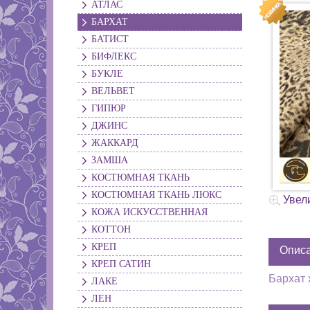
АТЛАС
БАРХАТ
БАТИСТ
БИФЛЕКС
БУКЛЕ
ВЕЛЬВЕТ
ГИПЮР
ДЖИНС
ЖАККАРД
ЗАМША
КОСТЮМНАЯ ТКАНЬ
КОСТЮМНАЯ ТКАНЬ ЛЮКС
Увел
КОЖА ИСКУССТВЕННАЯ
КОТТОН
КРЕП
Опис
КРЕП САТИН
Бархат 
ЛАКЕ
ЛЕН