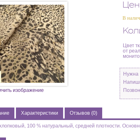
Цен
В нали
Кол
Цвет т
от реа
монито
Нужна 
Напиши
ичить изображение
Позвон
ание
Характеристики
Отзывов (0)
хлопковый, 100 % натуральный, средней плотности. Основн