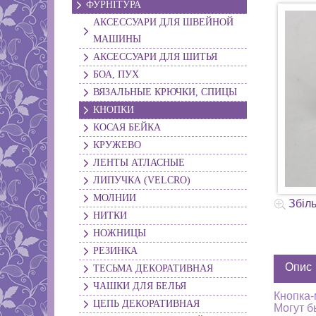
ФУРНІТУРА
АКСЕССУАРИ ДЛЯ ШВЕЙНОЙ
МАШИНЫ
АКСЕССУАРИ ДЛЯ ШИТЬЯ
БОА, ПУХ
ВЯЗАЛЬНЫЕ КРЮЧКИ, СПИЦЫ
КНОПКИ
КОСАЯ БЕЙКА
КРУЖЕВО
ЛЕНТЫ АТЛАСНЫЕ
ЛИПУЧКА (VELCRO)
МОЛНИИ
Збіл
НИТКИ
НОЖНИЦЫ
РЕЗИНКА
Опис
ТЕСЬМА ДЕКОРАТИВНАЯ
ЧАШКИ ДЛЯ БЕЛЬЯ
Кнопка-
ЦЕПЬ ДЕКОРАТИВНАЯ
Могут б