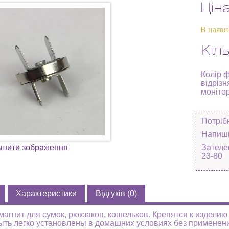
Цін
В наявн
Кіль
Колір 
відрізн
моніто
Потріб
Напиші
ьшити зображення
Зателе
23-80
Характеристики
Відгуків (0)
магнит для сумок, рюкзаков, кошельков. Крепятся к издели
ыть легко установлены в домашних условиях без применен