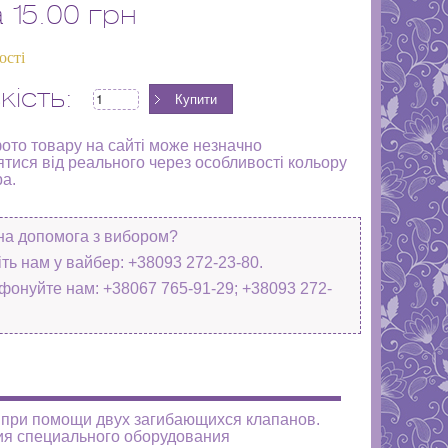
а
15.00 грн
ості
кість:
фото товару на сайті може незначно
ятися від реального через особливості кольору
ра.
на допомога з вибором?
ть нам у вайбер: +38093 272-23-80.
фонуйте нам: +38067 765-91-29; +38093 272-
ю при помощи двух загибающихся клапанов.
ия специального оборудования